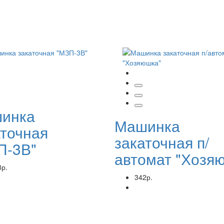
инка
Машинка
аточная
закаточная п/
П-3В"
автомат "Хозя
8р.
342р.