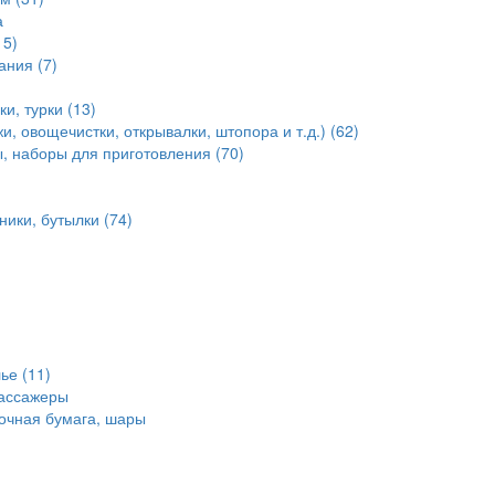
а
15)
ания (7)
и, турки (13)
, овощечистки, открывалки, штопора и т.д.) (62)
, наборы для приготовления (70)
ники, бутылки (74)
ье (11)
массажеры
очная бумага, шары