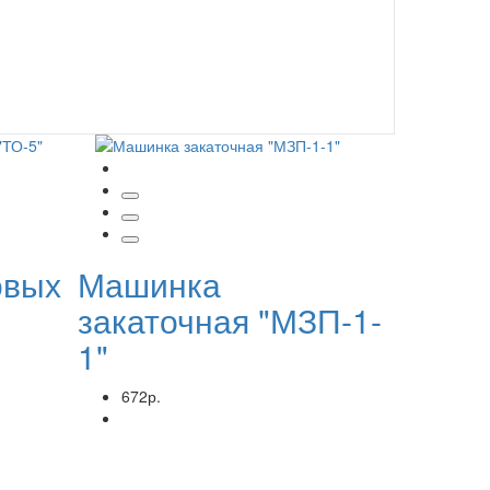
овых
Машинка
закаточная "МЗП-1-
1"
672р.