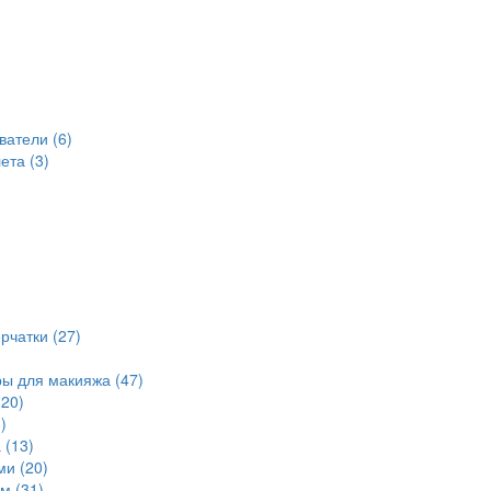
ватели (6)
ета (3)
рчатки (27)
ры для макияжа (47)
20)
)
 (13)
ми (20)
м (31)