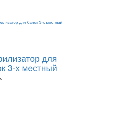
рилизатор для
ок 3-х местный
.