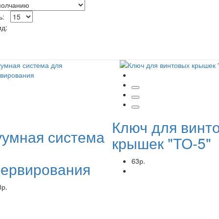
ть:
ид:
Ключ для винт
уумная система
крышек "ТО-5"
63р.
сервирования
8р.