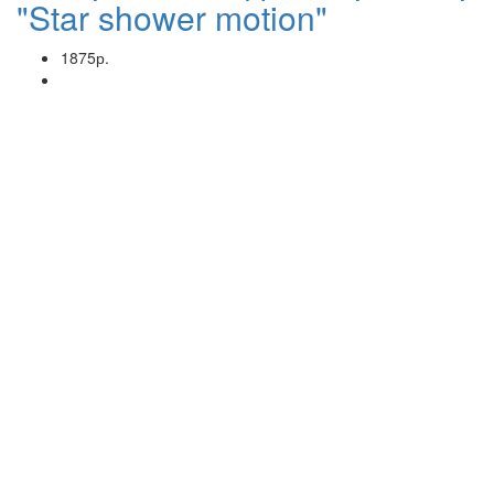
"Star shower motion"
1875р.
Ручная швейная мини-
машинка
Это замечательное изделие отличается компактными
размерами и прекрасной функциональностью. Ручная
шв..
110р.
Купить
Cтойка для обуви
"Meiyihan" (5 полок)